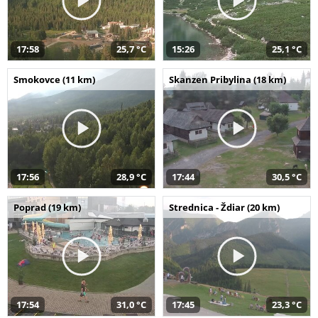
17:58
25,7 °C
15:26
25,1 °C
Smokovce (11 km)
Skanzen Pribylina (18 km)
17:56
28,9 °C
17:44
30,5 °C
Poprad (19 km)
Strednica - Ždiar (20 km)
17:54
31,0 °C
17:45
23,3 °C