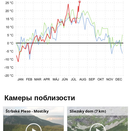
Камеры поблизости
Štrbské Pleso - Mostíky
Sliezsky dom (7 km)