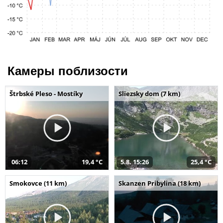
Камеры поблизости
Štrbské Pleso - Mostíky
Sliezsky dom (7 km)
06:12
19,4 °C
5.8. 15:26
25,4 °C
Smokovce (11 km)
Skanzen Pribylina (18 km)