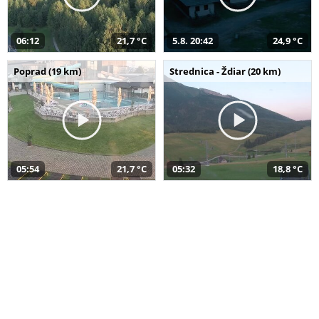
06:12
21,7 °C
5.8. 20:42
24,9 °C
Poprad (19 km)
Strednica - Ždiar (20 km)
05:54
21,7 °C
05:32
18,8 °C