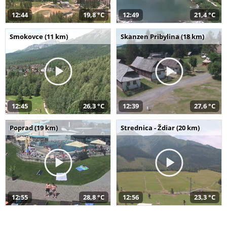
12:44
19,8 °C
12:49
21,4 °C
Smokovce (11 km)
Skanzen Pribylina (18 km)
12:45
26,3 °C
12:39
27,6 °C
Poprad (19 km)
Strednica - Ždiar (20 km)
12:55
28,8 °C
12:56
23,3 °C