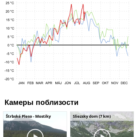
Камеры поблизости
Štrbské Pleso - Mostíky
Sliezsky dom (7 km)