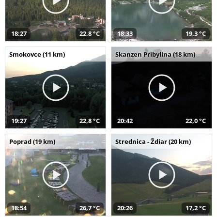
18:27
22,8 °C
18:33
19,3 °C
Smokovce (11 km)
Skanzen Pribylina (18 km)
19:27
22,8 °C
20:42
22,0 °C
Poprad (19 km)
Strednica - Ždiar (20 km)
18:54
26,7 °C
20:26
17,2 °C