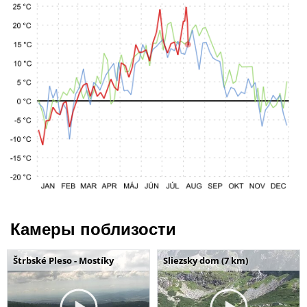
Камеры поблизости
Štrbské Pleso - Mostíky
Sliezsky dom (7 km)