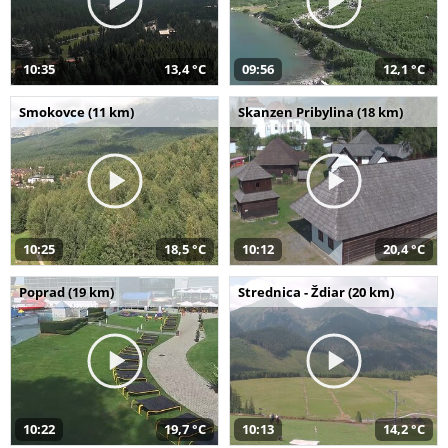
10:35
13,4 °C
09:56
12,1 °C
Smokovce (11 km)
Skanzen Pribylina (18 km)
10:25
18,5 °C
10:12
20,4 °C
Poprad (19 km)
Strednica - Ždiar (20 km)
10:22
19,7 °C
10:13
14,2 °C