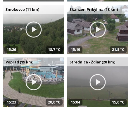
Smokovce (11 km)
Skanzen Pribylina (18 km)
15:26
18,7 °C
15:19
21,5 °C
Poprad (19 km)
Strednica - Ždiar (20 km)
15:23
20,0 °C
15:04
15,0 °C