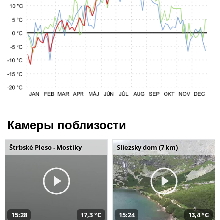
Камеры поблизости
Štrbské Pleso - Mostíky
Sliezsky dom (7 km)
15:28
17,3 °C
15:24
13,4 °C