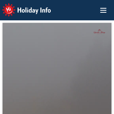
Holiday Info