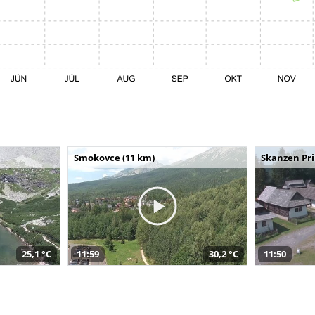
Smokovce (11 km)
Skanzen Pri
25,1 °C
11:59
30,2 °C
11:50