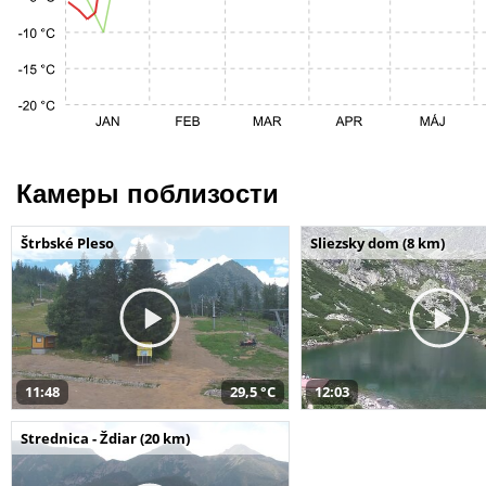
Камеры поблизости
Štrbské Pleso
Sliezsky dom (8 km)
11:48
29,5 °C
12:03
Strednica - Ždiar (20 km)