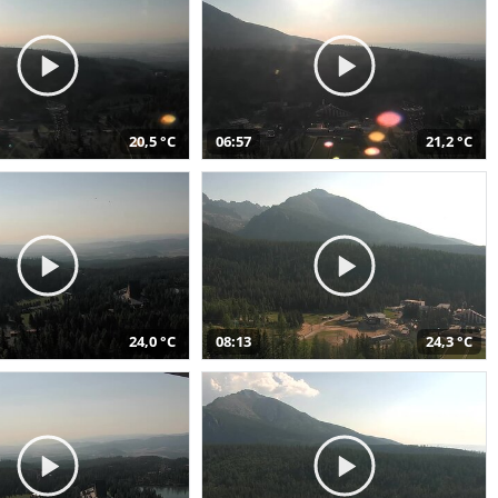
20,5 °C
06:57
21,2 °C
24,0 °C
08:13
24,3 °C