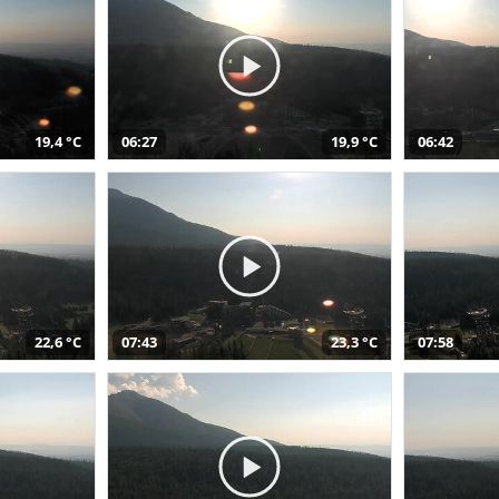
19,4 °C
06:27
19,9 °C
06:42
22,6 °C
07:43
23,3 °C
07:58