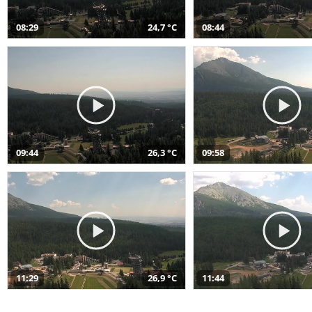
08:29
24,7 °C
08:44
09:44
26,3 °C
09:58
11:29
26,9 °C
11:44