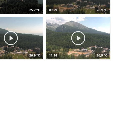
25,7 °C
09:29
26,1 °C
26,9 °C
11:14
26,9 °C