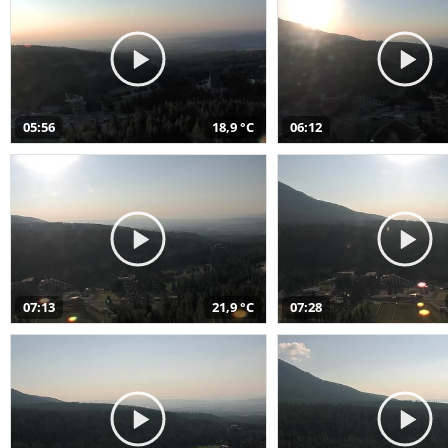
05:56
18,9 °C
06:12
07:13
21,9 °C
07:28