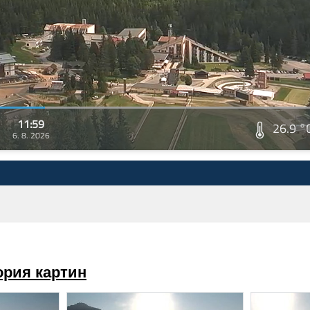
11:59
26.9 °
6. 8. 2026
ория картин