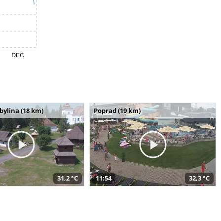
bylina (18 km)
Poprad (19 km)
31,2 °C
11:54
32,3 °C