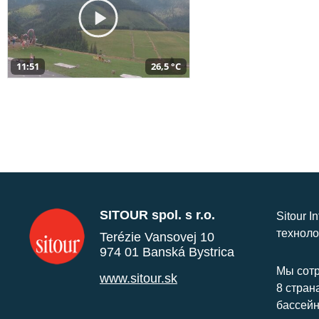
11:51
26,5 °C
SITOUR spol. s r.o.
Sitour I
техноло
Terézie Vansovej 10
974 01 Banská Bystrica
Мы сотр
www.sitour.sk
8 стран
бассейн