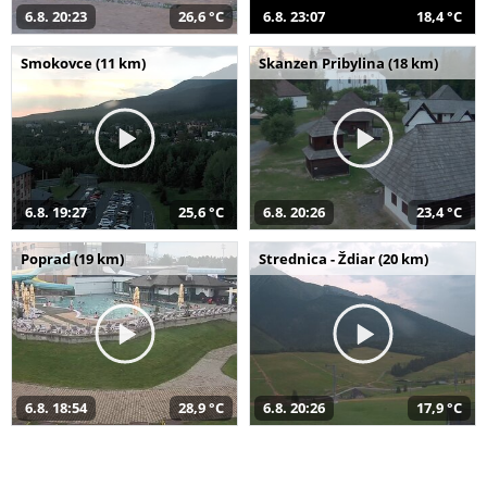
6.8. 20:23
26,6 °C
6.8. 23:07
18,4 °C
Smokovce (11 km)
Skanzen Pribylina (18 km)
6.8. 19:27
25,6 °C
6.8. 20:26
23,4 °C
Poprad (19 km)
Strednica - Ždiar (20 km)
6.8. 18:54
28,9 °C
6.8. 20:26
17,9 °C