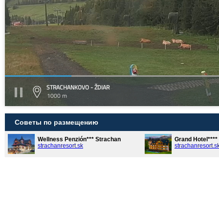
STRACHANKOVO - ŽDIAR
1000 m
Советы по размещению
Wellness Penzión*** Strachan
Grand Hotel***
strachanresort.sk
strachanresort.s