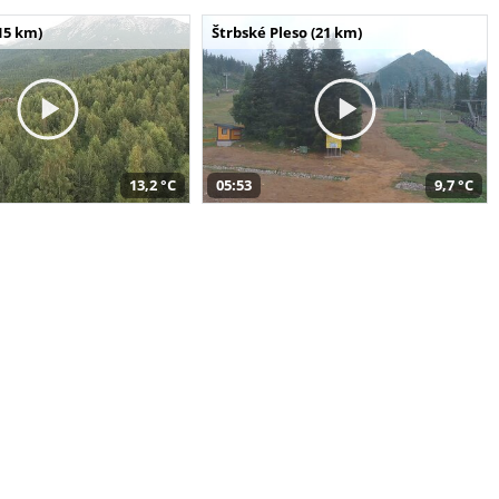
15 km)
Štrbské Pleso (21 km)
13,2 °C
05:53
9,7 °C