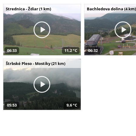
Strednica - Ždiar (1 km)
Bachledova dolina (4 km)
06:33
11,2 °C
06:32
Štrbské Pleso - Mostíky (21 km)
05:53
9,6 °C