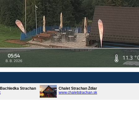
05:54
11.3 °
8. 8. 2026
* Bachledka Strachan
Chalet Strachan Ždiar
k
www.chaletstrachan.sk