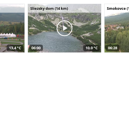
Sliezsky dom (14 km)
Smokovce (
13,4 °C
06:00
10,0 °C
06:28