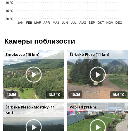
Камеры поблизости
Smokovce (10 km)
Štrbské Pleso (11 km)
10:56
18,8 °C
10:36
16,6 °C
Štrbské Pleso - Mostíky (11
Poprad (11 km)
km)