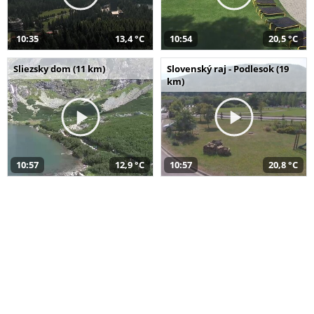
10:35
13,4 °C
10:54
20,5 °C
Sliezsky dom (11 km)
Slovenský raj - Podlesok (19
km)
10:57
12,9 °C
10:57
20,8 °C