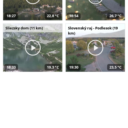
18:27
22,8 °C
18:54
26,7 °C
Sliezsky dom (11 km)
Slovenský raj - Podlesok (19
km)
18:33
19,3 °C
19:30
23,5 °C