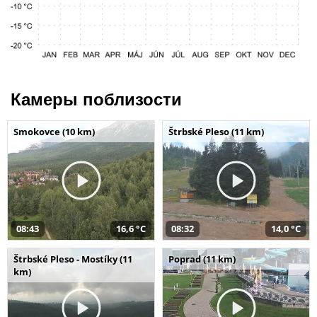
Камеры поблизости
Smokovce (10 km)
Štrbské Pleso (11 km)
08:43
16,6 °C
08:32
14,0 °C
Štrbské Pleso - Mostíky (11
Poprad (11 km)
km)