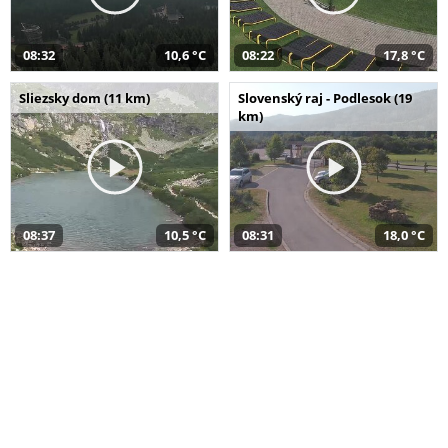
08:32
10,6 °C
08:22
17,8 °C
Sliezsky dom (11 km)
Slovenský raj - Podlesok (19
km)
08:37
10,5 °C
08:31
18,0 °C