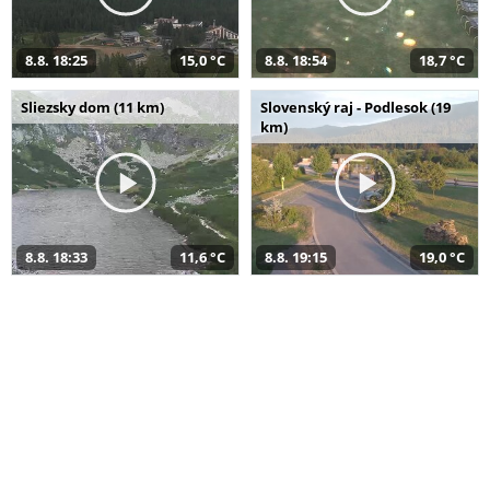
8.8. 18:25
15,0 °C
8.8. 18:54
18,7 °C
Sliezsky dom (11 km)
Slovenský raj - Podlesok (19
km)
8.8. 18:33
11,6 °C
8.8. 19:15
19,0 °C