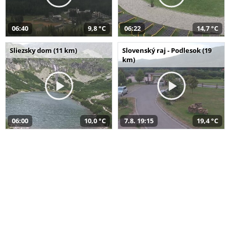
06:40
9,8 °C
06:22
14,7 °C
Sliezsky dom (11 km)
Slovenský raj - Podlesok (19
km)
06:00
10,0 °C
7.8. 19:15
19,4 °C