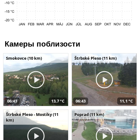
Камеры поблизости
Smokovce (10 km)
Štrbské Pleso (11 km)
06:43
13,7 °C
06:43
11,1 °C
Štrbské Pleso - Mostíky (11
Poprad (11 km)
km)