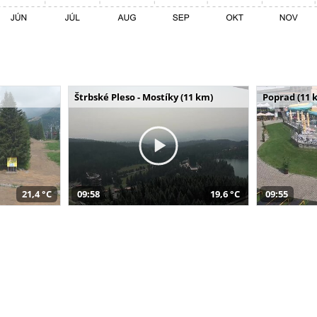
Štrbské Pleso - Mostíky (11 km)
Poprad (11 
21,4 °C
09:58
19,6 °C
09:55