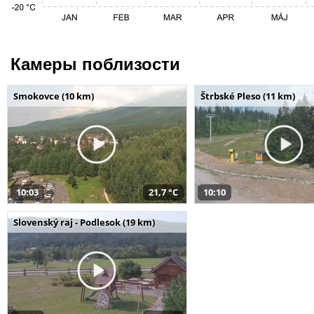
Камеры поблизости
Smokovce (10 km)
Štrbské Pleso (11 km)
10:03
21,7 °C
10:10
Slovenský raj - Podlesok (19 km)