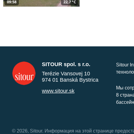
09:58
22,7 °C
SITOUR spol. s r.o.
Sitour I
техноло
Terézie Vansovej 10
974 01 Banská Bystrica
Мы сотр
www.sitour.sk
8 стран
бассейн
© 2026, Sitour. Информация на этой странице предос