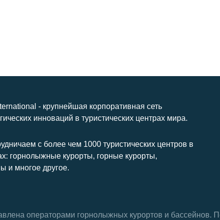
nternational - крупнейшая корпоративная сеть
гических инноваций в туристических центрах мира.
удничаем с более чем 1000 туристических центров в
ах: горнолыжные курорты, горные курорты,
ы и многое другое.
тавлена ​​операторами горнолыжных курортов и бассейнов.
П