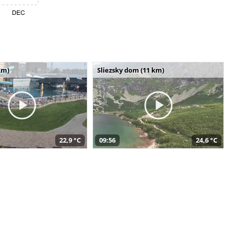
km)
Sliezsky dom (11 km)
22,9 °C
09:56
24,6 °C