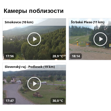
Камеры поблизости
Smokovce (10 km)
Štrbské Pleso (11 km)
17:56
28,9 °C
18:14
Slovenský raj - Podlesok (19 km)
17:47
30,0 °C