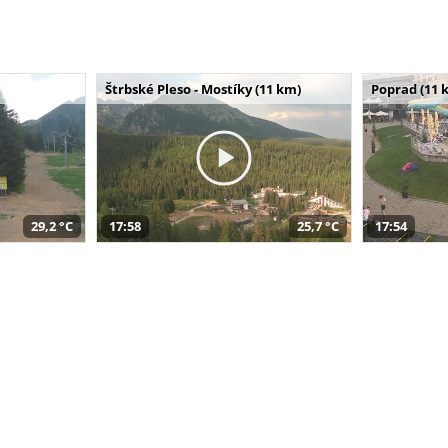
Štrbské Pleso - Mostíky (11 km)
Poprad (11 
29,2 °C
17:58
25,7 °C
17:54