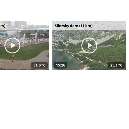
km)
Sliezsky dom (11 km)
31,0 °C
15:26
25,1 °C