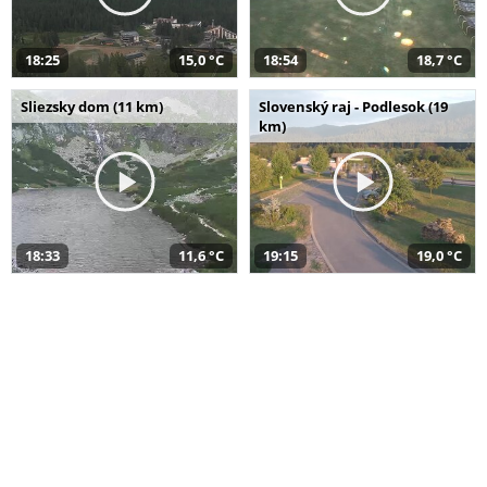
18:25
15,0 °C
18:54
18,7 °C
Sliezsky dom (11 km)
Slovenský raj - Podlesok (19
km)
18:33
11,6 °C
19:15
19,0 °C