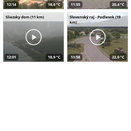
12:14
18,6 °C
11:55
20,4 °C
Sliezsky dom (11 km)
Slovenský raj - Podlesok (19
km)
12:01
10,9 °C
11:58
22,0 °C