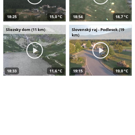
18:25
15,0 °C
18:54
18,7 °C
Sliezsky dom (11 km)
Slovenský raj - Podlesok (19
km)
18:33
11,6 °C
19:15
19,0 °C