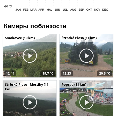
Камеры поблизости
Smokovce (10 km)
Štrbské Pleso (11 km)
12:44
19,7 °C
12:23
20,3 °C
Štrbské Pleso - Mostíky (11
Poprad (11 km)
km)