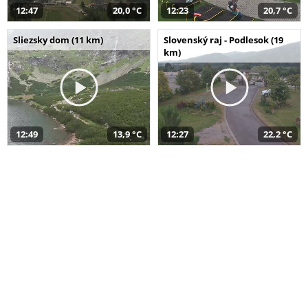
12:47
20,0 °C
12:23
20,7 °C
Sliezsky dom (11 km)
Slovenský raj - Podlesok (19
km)
12:49
13,9 °C
12:27
22,2 °C