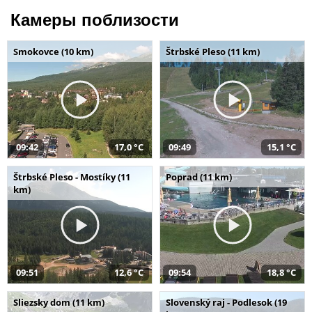
Камеры поблизости
Smokovce (10 km)
Štrbské Pleso (11 km)
09:42
17,0 °C
09:49
15,1 °C
Štrbské Pleso - Mostíky (11
Poprad (11 km)
km)
09:51
12,6 °C
09:54
18,8 °C
Sliezsky dom (11 km)
Slovenský raj - Podlesok (19