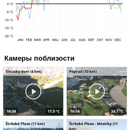
Камеры поблизости
Sliezsky dom (4 km)
Poprad (10 km)
16:58
17,5 °C
16:54
24,1 °C
Štrbské Pleso (11 km)
Štrbské Pleso - Mostíky (11
km)