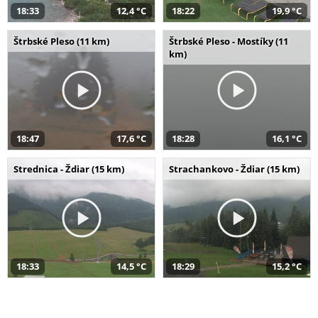
18:33
12,4 °C
18:22
19,9 °C
Štrbské Pleso (11 km)
Štrbské Pleso - Mostíky (11
km)
18:47
17,6 °C
18:28
16,1 °C
Strednica - Ždiar (15 km)
Strachankovo - Ždiar (15 km)
18:33
14,5 °C
18:29
15,2 °C