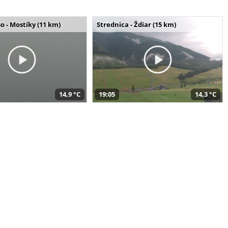
o - Mostíky (11 km)
Strednica - Ždiar (15 km)
14,9 °C
19:05
14,3 °C