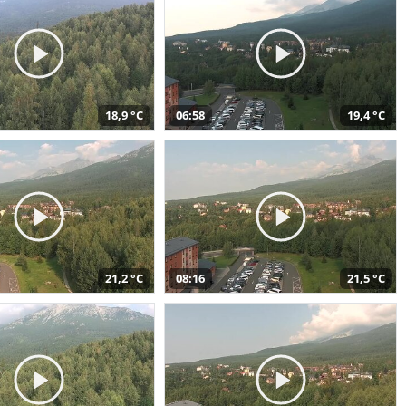
18,9 °C
06:58
19,4 °C
21,2 °C
08:16
21,5 °C