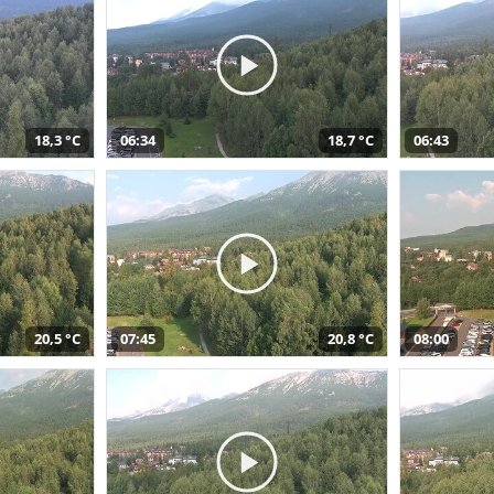
18,3 °C
06:34
18,7 °C
06:43
20,5 °C
07:45
20,8 °C
08:00