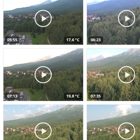
05:55
17,6 °C
06:23
07:13
19,8 °C
07:35