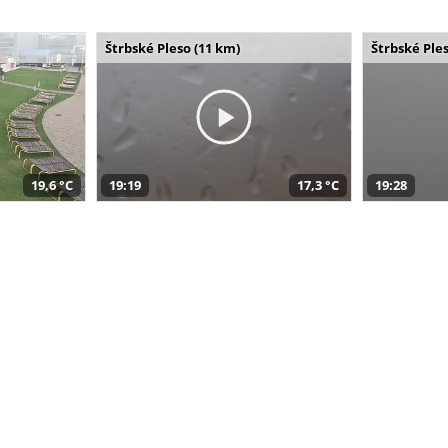
Štrbské Pleso (11 km)
Štrbské Ples
19,6 °C
19:19
17,3 °C
19:28