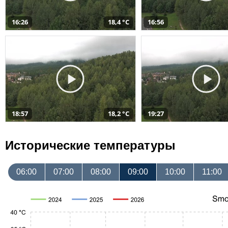
16:26
18,4 °C
16:56
18:57
18,2 °C
19:27
Исторические температуры
06:00
07:00
08:00
09:00
10:00
11:00