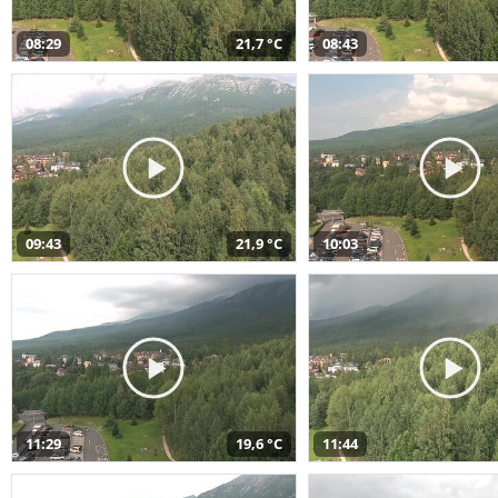
08:29
21,7 °C
08:43
09:43
21,9 °C
10:03
11:29
19,6 °C
11:44