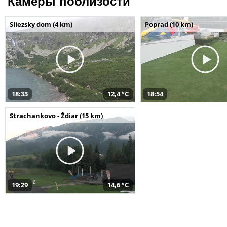
Камеры поблизости
Sliezsky dom (4 km)
Poprad (10 km)
18:33
12,4 °C
18:54
Strachankovo - Ždiar (15 km)
19:29
14,6 °C