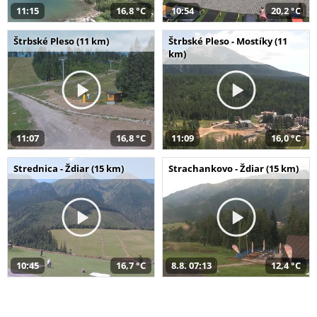
11:15
16,8 °C
10:54
20,2 °C
Štrbské Pleso (11 km)
Štrbské Pleso - Mostíky (11
km)
11:07
16,8 °C
11:09
16,0 °C
Strednica - Ždiar (15 km)
Strachankovo - Ždiar (15 km)
10:45
16,7 °C
8.8. 07:13
12,4 °C