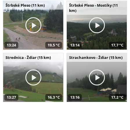
Štrbské Pleso (11 km)
Štrbské Pleso - Mostíky (11
km)
13:24
19,5 °C
13:14
17,7 °C
Strednica - Ždiar (15 km)
Strachankovo - Ždiar (15 km)
13:27
16,3 °C
13:16
17,2 °C