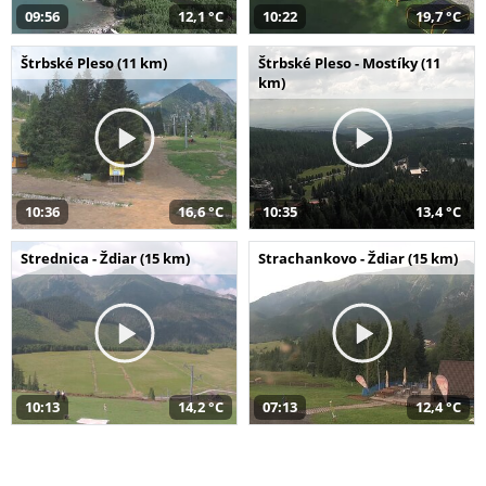
09:56
12,1 °C
10:22
19,7 °C
Štrbské Pleso (11 km)
Štrbské Pleso - Mostíky (11
km)
10:36
16,6 °C
10:35
13,4 °C
Strednica - Ždiar (15 km)
Strachankovo - Ždiar (15 km)
10:13
14,2 °C
07:13
12,4 °C