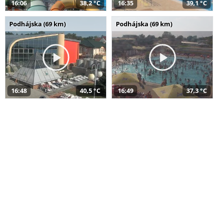
16:06
38,2 °C
16:35
39,1 °C
Podhájska (69 km)
Podhájska (69 km)
16:48
40,5 °C
16:49
37,3 °C