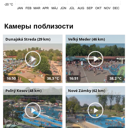
Камеры поблизости
Dunajská Streda (29 km)
Veľký Meder (46 km)
16:50
38,3 °C
16:51
38,2 °C
Poľný Kesov (48 km)
Nové Zámky (62 km)