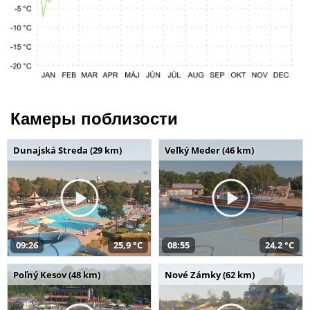
Камеры поблизости
Dunajská Streda (29 km)
Veľký Meder (46 km)
09:26
25,9 °C
08:55
24,2 °C
Poľný Kesov (48 km)
Nové Zámky (62 km)