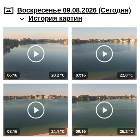
Воскресенье 09.08.2026 (Cегодня)
История картин
06:16
20,2 °C
07:16
22,0 °C
08:16
24,1 °C
09:16
26,2 °C