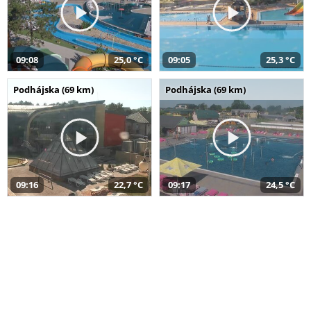
09:08
25,0 °C
09:05
25,3 °C
Podhájska (69 km)
Podhájska (69 km)
09:16
22,7 °C
09:17
24,5 °C