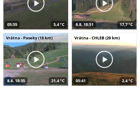
05:55
5,4 °C
8.8. 18:51
17,7 °C
Vrátna - Paseky (18 km)
Vrátna - CHLEB (20 km)
8.8. 18:35
21,4 °C
05:41
2,4 °C