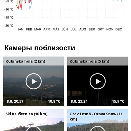
Камеры поблизости
Kubínska hoľa (2 km)
Kubínska hoľa (5 km)
8.8. 20:37
10,8 °C
8.8. 23:24
15,9 °C
Ski Krušetnica (10 km)
Orav.Lesná - Orava Snow (11
km)