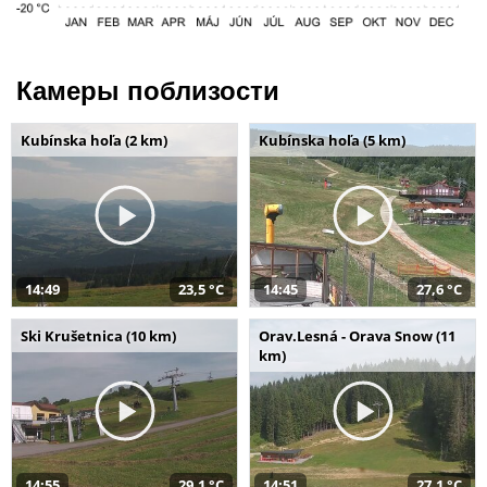
Камеры поблизости
Kubínska hoľa (2 km)
Kubínska hoľa (5 km)
14:49
23,5 °C
14:45
27,6 °C
Ski Krušetnica (10 km)
Orav.Lesná - Orava Snow (11
km)
14:55
29,1 °C
14:51
27,1 °C