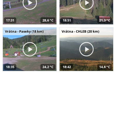
17:31
28,6 °C
18:51
21,3 °C
Vrátna - Paseky (18 km)
Vrátna - CHLEB (20 km)
18:35
24,2 °C
18:42
14,8 °C