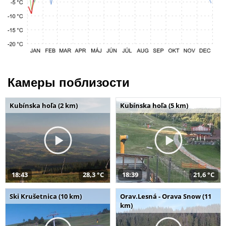
Камеры поблизости
Kubínska hoľa (2 km)
Kubínska hoľa (5 km)
18:43
28,3 °C
18:39
21,6 °C
Ski Krušetnica (10 km)
Orav.Lesná - Orava Snow (11
km)