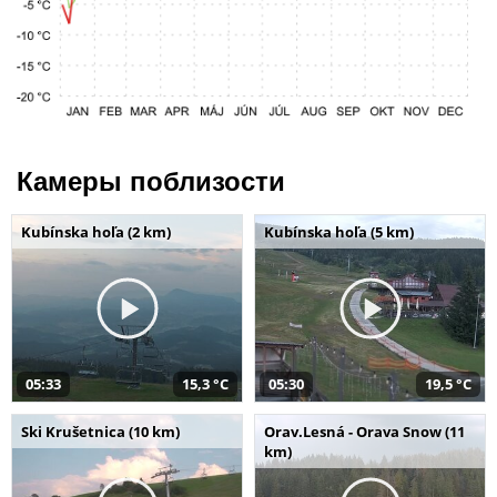
Камеры поблизости
Kubínska hoľa (2 km)
Kubínska hoľa (5 km)
05:33
15,3 °C
05:30
19,5 °C
Ski Krušetnica (10 km)
Orav.Lesná - Orava Snow (11
km)