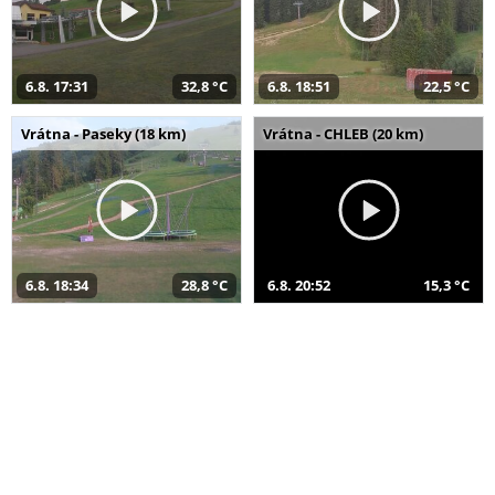
6.8. 17:31
32,8 °C
6.8. 18:51
22,5 °C
Vrátna - Paseky (18 km)
Vrátna - CHLEB (20 km)
6.8. 18:34
28,8 °C
6.8. 20:52
15,3 °C