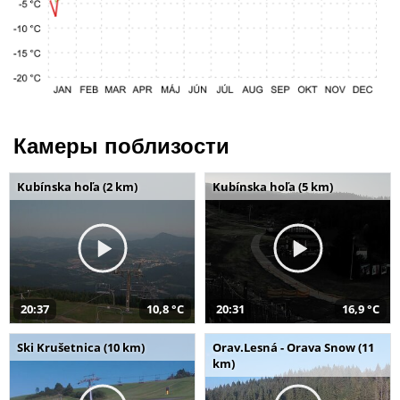
Камеры поблизости
Kubínska hoľa (2 km)
Kubínska hoľa (5 km)
20:37
10,8 °C
20:31
16,9 °C
Ski Krušetnica (10 km)
Orav.Lesná - Orava Snow (11
km)