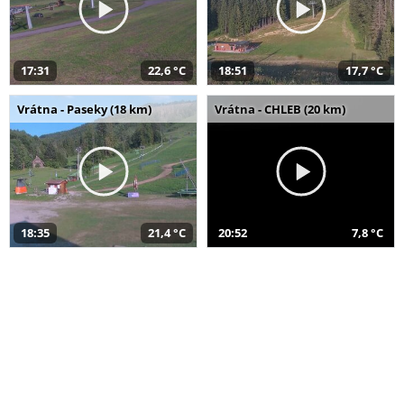
17:31
22,6 °C
18:51
17,7 °C
Vrátna - Paseky (18 km)
Vrátna - CHLEB (20 km)
18:35
21,4 °C
20:52
7,8 °C