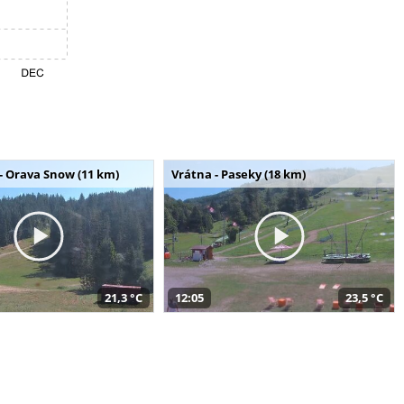
- Orava Snow (11 km)
Vrátna - Paseky (18 km)
21,3 °C
12:05
23,5 °C