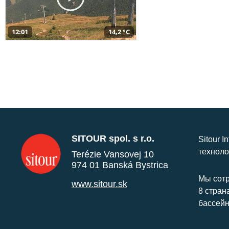
12:01
14,2 °C
SITOUR spol. s r.o.
Sitour I
техноло
Terézie Vansovej 10
974 01 Banská Bystrica
Мы сотр
www.sitour.sk
8 стран
бассейн