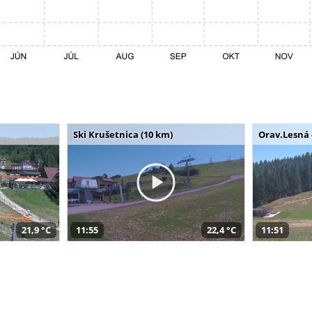
Ski Krušetnica (10 km)
Orav.Lesná 
21,9 °C
11:55
22,4 °C
11:51