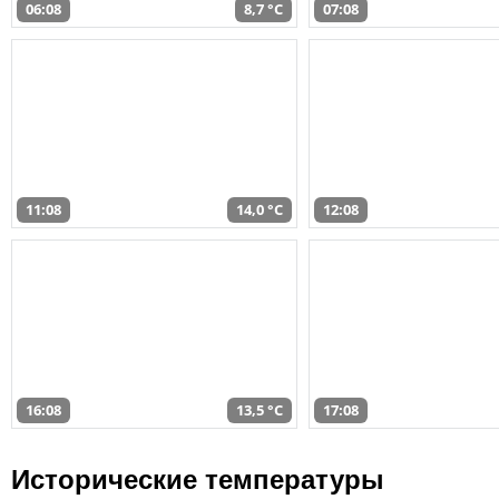
06:08
8,7 °C
07:08
11:08
14,0 °C
12:08
16:08
13,5 °C
17:08
Исторические температуры