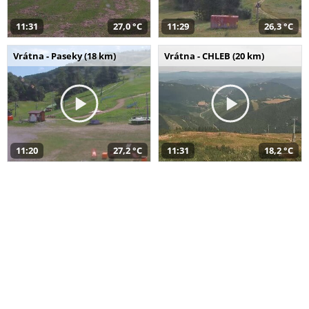
11:31
27,0 °C
11:29
26,3 °C
Vrátna - Paseky (18 km)
Vrátna - CHLEB (20 km)
11:20
27,2 °C
11:31
18,2 °C