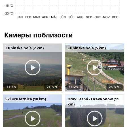
Камеры поблизости
Kubínska hoľa (2 km)
Kubínska hoľa (5 km)
11:18
21,3 °C
11:23
25,3 °C
Ski Krušetnica (10 km)
Orav.Lesná - Orava Snow (11
km)