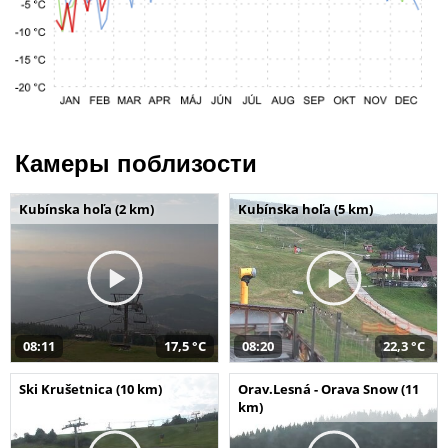
Камеры поблизости
Kubínska hoľa (2 km)
Kubínska hoľa (5 km)
08:11
17,5 °C
08:20
22,3 °C
Ski Krušetnica (10 km)
Orav.Lesná - Orava Snow (11
km)