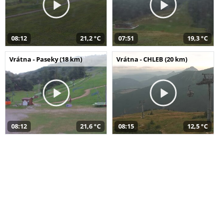
08:12
21,2 °C
07:51
19,3 °C
Vrátna - Paseky (18 km)
Vrátna - CHLEB (20 km)
08:12
21,6 °C
08:15
12,5 °C