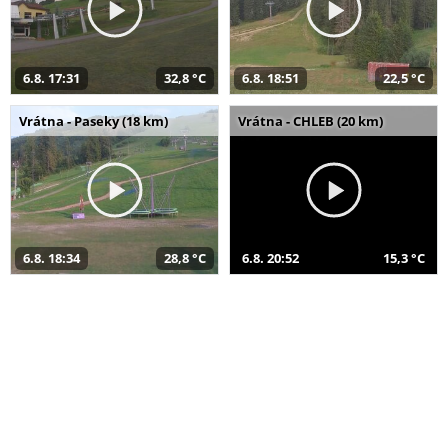
6.8. 17:31
32,8 °C
6.8. 18:51
22,5 °C
Vrátna - Paseky (18 km)
Vrátna - CHLEB (20 km)
6.8. 18:34
28,8 °C
6.8. 20:52
15,3 °C