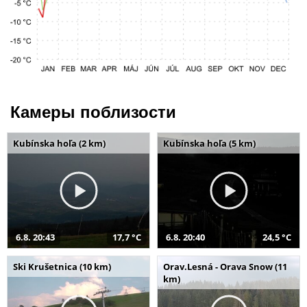
Камеры поблизости
Kubínska hoľa (2 km)
Kubínska hoľa (5 km)
6.8. 20:43
17,7 °C
6.8. 20:40
24,5 °C
Ski Krušetnica (10 km)
Orav.Lesná - Orava Snow (11
km)