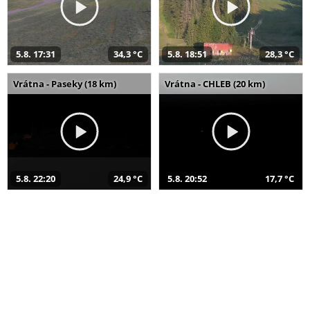
5.8. 17:31
34,3 °C
5.8. 18:51
28,3 °C
Vrátna - Paseky (18 km)
Vrátna - CHLEB (20 km)
5.8. 22:20
24,9 °C
5.8. 20:52
17,7 °C