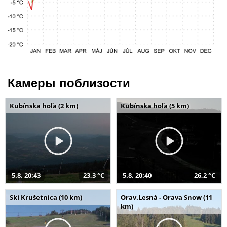
Камеры поблизости
Kubínska hoľa (2 km)
Kubínska hoľa (5 km)
5.8. 20:43
23,3 °C
5.8. 20:40
26,2 °C
Ski Krušetnica (10 km)
Orav.Lesná - Orava Snow (11
km)