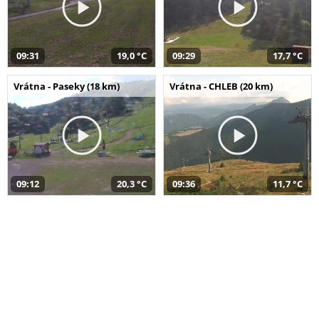
09:31
19,0 °C
09:29
17,7 °C
Vrátna - Paseky (18 km)
Vrátna - CHLEB (20 km)
09:12
20,3 °C
09:36
11,7 °C