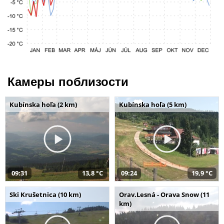
Камеры поблизости
Kubínska hoľa (2 km)
Kubínska hoľa (5 km)
09:31
13,8 °C
09:24
19,9 °C
Ski Krušetnica (10 km)
Orav.Lesná - Orava Snow (11
km)