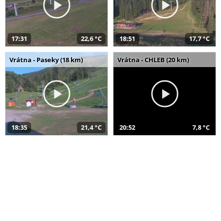
17:31
22,6 °C
18:51
17,7 °C
Vrátna - Paseky (18 km)
Vrátna - CHLEB (20 km)
18:35
21,4 °C
20:52
7,8 °C