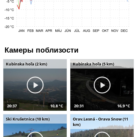
Камеры поблизости
Kubínska hoľa (2 km)
Kubínska hoľa (5 km)
20:37
10,8 °C
20:31
16,9 °C
Ski Krušetnica (10 km)
Orav.Lesná - Orava Snow (11
km)