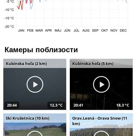
Камеры поблизости
Kubínska hoľa (2 km)
Kubínska hoľa (5 km)
20:44
12,3 °C
20:41
18,3 °C
Ski Krušetnica (10 km)
Orav.Lesná - Orava Snow (11
km)