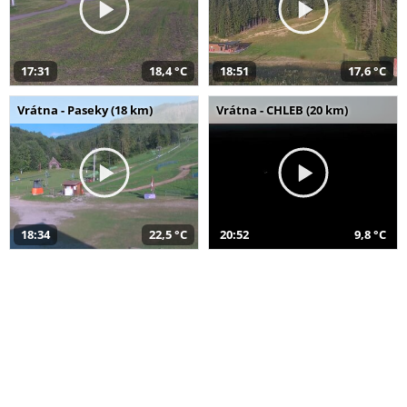
17:31
18,4 °C
18:51
17,6 °C
Vrátna - Paseky (18 km)
Vrátna - CHLEB (20 km)
18:34
22,5 °C
20:52
9,8 °C