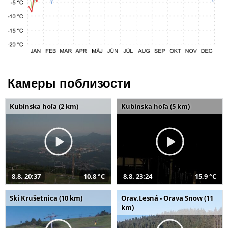
Камеры поблизости
Kubínska hoľa (2 km)
Kubínska hoľa (5 km)
8.8. 20:37
10,8 °C
8.8. 23:24
15,9 °C
Ski Krušetnica (10 km)
Orav.Lesná - Orava Snow (11
km)