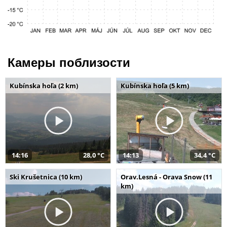
Камеры поблизости
Kubínska hoľa (2 km)
Kubínska hoľa (5 km)
14:16
28,0 °C
14:13
34,4 °C
Ski Krušetnica (10 km)
Orav.Lesná - Orava Snow (11
km)