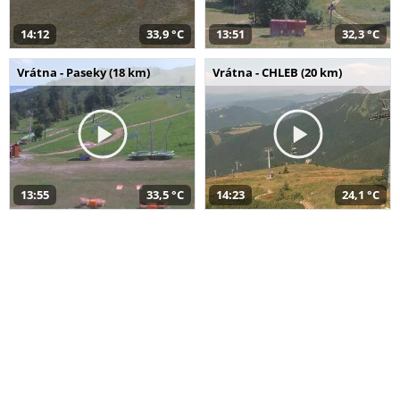
14:12
33,9 °C
13:51
32,3 °C
Vrátna - Paseky (18 km)
Vrátna - CHLEB (20 km)
13:55
33,5 °C
14:23
24,1 °C