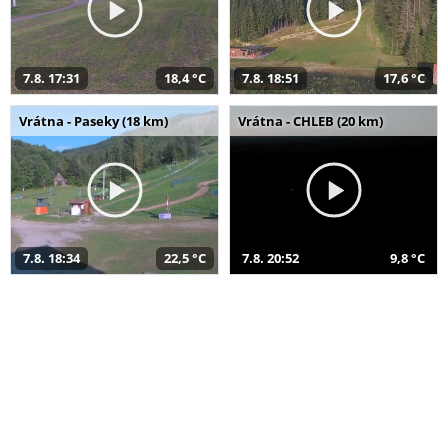
7.8. 17:31
18,4 °C
7.8. 18:51
17,6 °C
Vrátna - Paseky (18 km)
Vrátna - CHLEB (20 km)
7.8. 18:34
22,5 °C
7.8. 20:52
9,8 °C