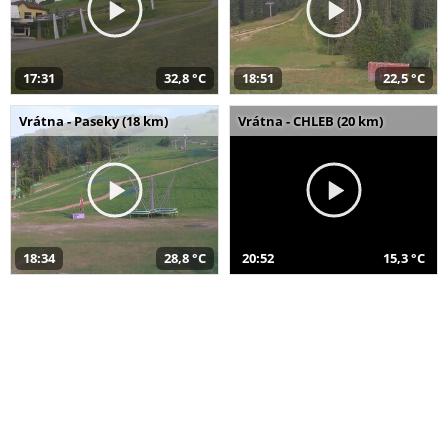
17:31
32,8 °C
18:51
22,5 °C
Vrátna - Paseky (18 km)
Vrátna - CHLEB (20 km)
18:34
28,8 °C
20:52
15,3 °C