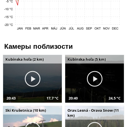
Камеры поблизости
Kubínska hoľa (2 km)
Kubínska hoľa (5 km)
20:43
17,7 °C
20:40
24,5 °C
Ski Krušetnica (10 km)
Orav.Lesná - Orava Snow (11
km)