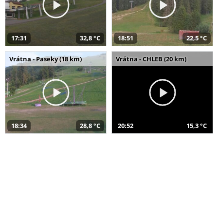
17:31
32,8 °C
18:51
22,5 °C
Vrátna - Paseky (18 km)
Vrátna - CHLEB (20 km)
18:34
28,8 °C
20:52
15,3 °C