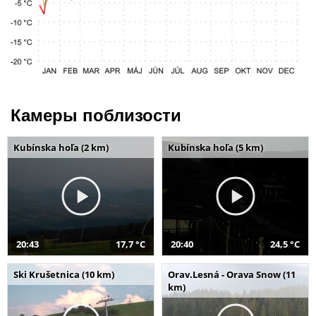
Камеры поблизости
Kubínska hoľa (2 km)
Kubínska hoľa (5 km)
20:43
17,7 °C
20:40
24,5 °C
Ski Krušetnica (10 km)
Orav.Lesná - Orava Snow (11
km)