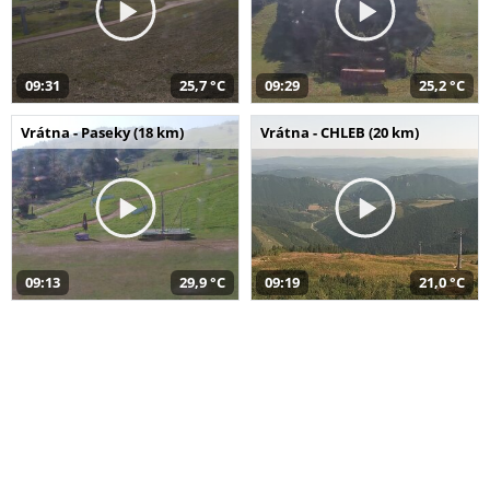
09:31
25,7 °C
09:29
25,2 °C
Vrátna - Paseky (18 km)
Vrátna - CHLEB (20 km)
09:13
29,9 °C
09:19
21,0 °C