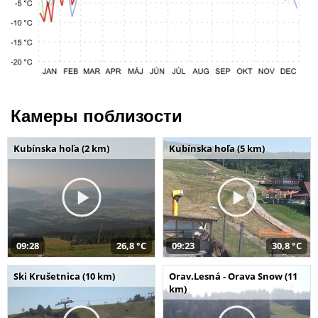
Камеры поблизости
Kubínska hoľa (2 km)
Kubínska hoľa (5 km)
09:28
26,8 °C
09:23
30,8 °C
Ski Krušetnica (10 km)
Orav.Lesná - Orava Snow (11
km)