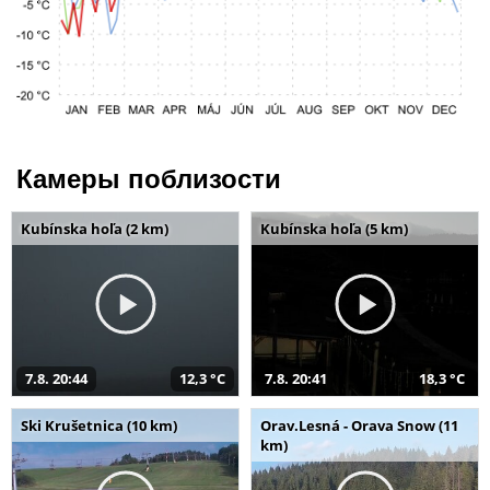
Камеры поблизости
Kubínska hoľa (2 km)
Kubínska hoľa (5 km)
7.8. 20:44
12,3 °C
7.8. 20:41
18,3 °C
Ski Krušetnica (10 km)
Orav.Lesná - Orava Snow (11
km)