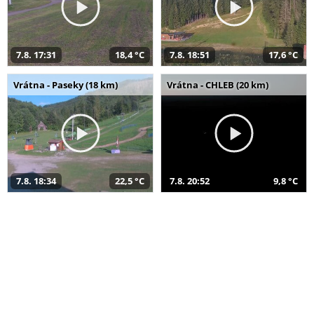
7.8. 17:31
18,4 °C
7.8. 18:51
17,6 °C
Vrátna - Paseky (18 km)
Vrátna - CHLEB (20 km)
7.8. 18:34
22,5 °C
7.8. 20:52
9,8 °C