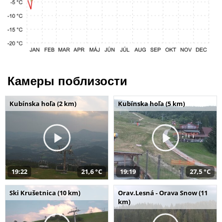
Камеры поблизости
Kubínska hoľa (2 km)
Kubínska hoľa (5 km)
19:22
21,6 °C
19:19
27,5 °C
Ski Krušetnica (10 km)
Orav.Lesná - Orava Snow (11
km)