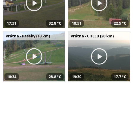
17:31
32,8 °C
18:51
22,5 °C
Vrátna - Paseky (18 km)
Vrátna - CHLEB (20 km)
18:34
28,8 °C
19:30
17,7 °C